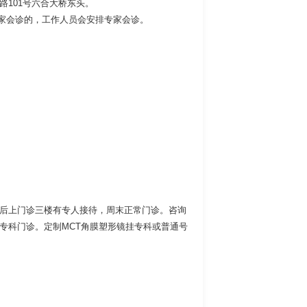
路101号六合大桥东头。
专家会诊的，工作人员会安排专家会诊。
号后上门诊三楼有专人接待，周末正常门诊。咨询
塑形镜专科门诊。定制MCT角膜塑形镜挂专科或普通号