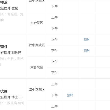
汉中路院区
卞春及
下午
主任医师 教授
擅长：青光眼、角
上午
膜病
六合院区
下午
上午
预约
汉中路院区
王新娥
下午
预约
主任医师 副教授
擅长：全科，青光
上午
眼
六合院区
下午
上午
汉中路院区
孙光丽
下午
预约
主任医师 博士 二
擅长：眼底病 葡萄
上午