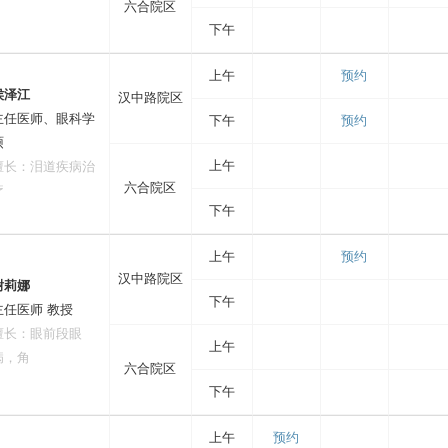
六合院区
下午
上午
预约
侯泽江
汉中路院区
主任医师、眼科学
下午
预约
硕
上午
擅长：泪道疾病治
六合院区
疗
下午
上午
预约
汉中路院区
谢莉娜
下午
主任医师 教授
擅长：眼前段眼
上午
病，角
六合院区
下午
上午
预约