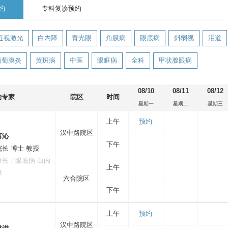
约
专科复诊预约
近视激光
白内障
青光眼
角膜病
眼底病
斜弱视
泪道
葡萄膜炎
黄斑病
中医
眼眶病
全科
甲状腺眼病
08/10
08/11
08/12
约专家
院区
时间
星期一
星期二
星期三
上午
预约
汉中路院区
蒋沁
下午
院长 博士 教授
擅长：眼底病 白内
上午
障
六合院区
下午
上午
预约
汉中路院区