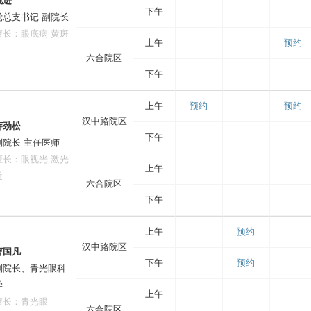
姚进
下午
党总支书记 副院长
擅长：眼底病 黄斑
上午
预约
六合院区
下午
上午
预约
预约
汉中路院区
薛劲松
下午
副院长 主任医师
擅长：眼视光 激光
上午
近
六合院区
下午
上午
预约
汉中路院区
曹国凡
下午
预约
副院长、青光眼科
学
上午
擅长：青光眼
六合院区