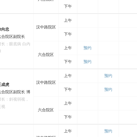
下午
上午
汉中路院区
徐向忠
下午
六合院区副院长
擅长：眼底病 白内
上午
预约
障
六合院区
下午
预约
上午
预约
汉中路院区
王成虎
下午
预约
六合院区副院长 博
擅长：斜视弱视，
上午
近视
六合院区
下午
上午
预约