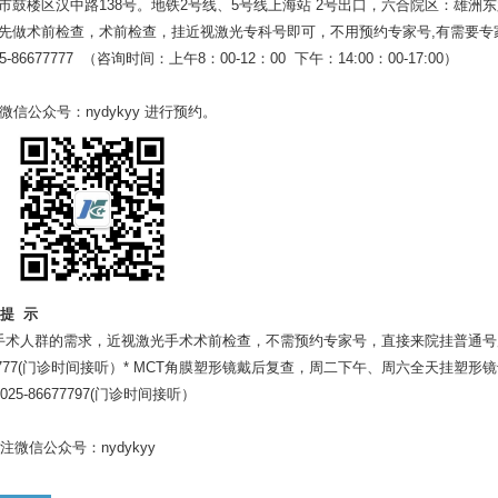
京市鼓楼区汉中路138号。地铁2号线、5号线上海站 2号出口，六合院区：雄洲东
需先做术前检查，术前检查，挂近视激光专科号即可，不用预约专家号,有需要
5-86677777 （咨询时间：
上午8：00-12：00 下午：14:00：00-17:00）
公众号：nydykyy 进行预约。
提 示
手术人群的需求，近视激光手术术前检查，不需预约专家号，直接来院挂普通
677777(门诊时间接听）* MCT角膜塑形镜戴后复查，周二下午、周六全天挂
5-86677797(门诊时间接听）
微信公众号：nydykyy