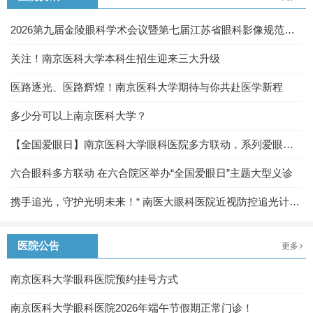
2026第九届金陵眼科学术会议暨第七届江苏省眼科影像规范化
及眼底病诊疗新进展学习班圆满落幕
关注！南京医科大学本科生招生迎来三大升级
医路逐光、医路辉煌！南京医科大学期待与你共赴医学新程
多少分可以上南京医科大学？
【全国爱眼日】南京医科大学眼科医院多方联动，系列爱眼活
动守护“心灵之窗”
六合眼科多方联动 在六合院区举办“全国爱眼日”主题大型义诊
携手追光，守护光明未来！“ 南医大眼科医院近视防控追光计
划”科普教育活动圆满举办
医院公告
更多
南京医科大学眼科医院预约挂号方式
南京医科大学眼科医院2026年端午节假期正常门诊！