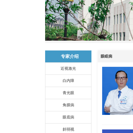
专家介绍
眼眶病
近视激光
白内障
青光眼
角膜病
眼底病
斜弱视