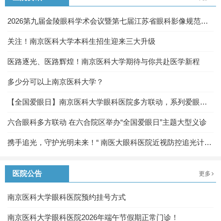
2026第九届金陵眼科学术会议暨第七届江苏省眼科影像规范化
及眼底病诊疗新进展学习班圆满落幕
关注！南京医科大学本科生招生迎来三大升级
医路逐光、医路辉煌！南京医科大学期待与你共赴医学新程
多少分可以上南京医科大学？
【全国爱眼日】南京医科大学眼科医院多方联动，系列爱眼活
动守护“心灵之窗”
六合眼科多方联动 在六合院区举办“全国爱眼日”主题大型义诊
携手追光，守护光明未来！“ 南医大眼科医院近视防控追光计
划”科普教育活动圆满举办
医院公告
更多
南京医科大学眼科医院预约挂号方式
南京医科大学眼科医院2026年端午节假期正常门诊！