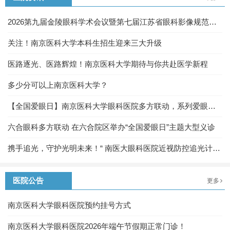
2026第九届金陵眼科学术会议暨第七届江苏省眼科影像规范化
及眼底病诊疗新进展学习班圆满落幕
关注！南京医科大学本科生招生迎来三大升级
医路逐光、医路辉煌！南京医科大学期待与你共赴医学新程
多少分可以上南京医科大学？
【全国爱眼日】南京医科大学眼科医院多方联动，系列爱眼活
动守护“心灵之窗”
六合眼科多方联动 在六合院区举办“全国爱眼日”主题大型义诊
携手追光，守护光明未来！“ 南医大眼科医院近视防控追光计
划”科普教育活动圆满举办
医院公告
更多
南京医科大学眼科医院预约挂号方式
南京医科大学眼科医院2026年端午节假期正常门诊！