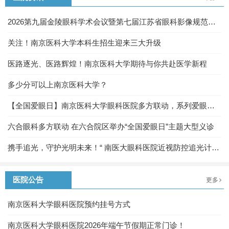
2026第九届金陵眼科学术会议暨第七届江苏省眼科影像规范化
及眼底病诊疗新进展学习班圆满落幕
关注！南京医科大学本科生招生迎来三大升级
医路逐光、医路辉煌！南京医科大学期待与你共赴医学新程
多少分可以上南京医科大学？
【全国爱眼日】南京医科大学眼科医院多方联动，系列爱眼活
动守护“心灵之窗”
六合眼科多方联动 在六合院区举办“全国爱眼日”主题大型义诊
携手追光，守护光明未来！“ 南医大眼科医院近视防控追光计
划”科普教育活动圆满举办
医院公告
更多
南京医科大学眼科医院预约挂号方式
南京医科大学眼科医院2026年端午节假期正常门诊！