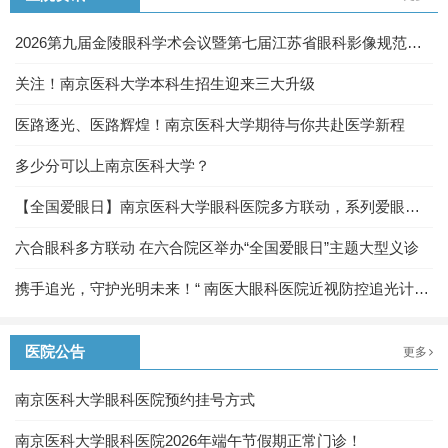
2026第九届金陵眼科学术会议暨第七届江苏省眼科影像规范化
及眼底病诊疗新进展学习班圆满落幕
关注！南京医科大学本科生招生迎来三大升级
医路逐光、医路辉煌！南京医科大学期待与你共赴医学新程
多少分可以上南京医科大学？
【全国爱眼日】南京医科大学眼科医院多方联动，系列爱眼活
动守护“心灵之窗”
六合眼科多方联动 在六合院区举办“全国爱眼日”主题大型义诊
携手追光，守护光明未来！“ 南医大眼科医院近视防控追光计
划”科普教育活动圆满举办
医院公告
更多
南京医科大学眼科医院预约挂号方式
南京医科大学眼科医院2026年端午节假期正常门诊！